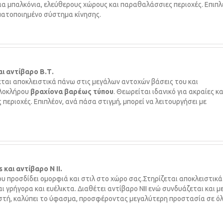
 για μπαλκόνια, ελεύθερους χώρους και παραθαλάσσιες περιοχές. Επιπλ
οματοποιημένο σύστημα κίνησης.
αι αντίβαρο B.Τ.
εται αποκλειστικά πάνω στις μεγάλων αντο­χών βάσεις του και
ολοκλήρου
βραχίονα βαρέως τύπου
. Θεωρείται ιδανικό για ακραίες κα
περιοχές. Επιπλέον, ανά πάσα στιγμή, μπορεί να λειτουργήσει με
 και αντίβαρο Ν II.
ου προσδίδει ομορφιά και στιλ στο χώρο σας.Στηρίζεται αποκλειστικ
ι γρήγορα και ευέλικτα. Διαθέτει αντίβαρο ΝΙΙ ενώ συνδυάζεται και μ
ειστή, καλύπει το ύφασμα, προσφέροντας μεγαλύτερη προστασία σε ό