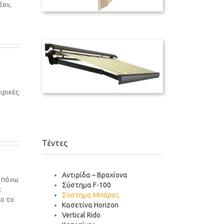
έον,
ιρικές
Τέντες
Αντιρίδα – Βραχίονα
ά πάνω
Σύστημα F-100
ε
Σύστημα Μπάρας
λο το
Κασετίνα Horizon
Vertical Rido