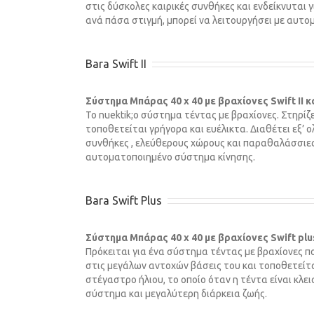
στις δύσκολες καιρικές συνθήκες και ενδεί­κνυται
ανά πάσα στιγμή, μπορεί να λειτουργήσει με αυτ
Bara Swift II
Σύστημα Μπάρας 40 x 40 με βραχίονες Swift II κ
Το nuektik;o σύστημα τέντας με βραχίονες. Στηρίζ
τοποθετείται γρήγορα και ευέλικτα. Διαθέτει εξ’ 
συνθήκες , ελεύθερους χώρους και παραθαλάσσιες 
αυτοματοποιημένο σύστημα κίνησης.
Bara Swift Plus
Σύστημα Μπάρας 40 x 40 με βραχίονες Swift plus
Πρόκειται για ένα σύστημα τέντας με βραχίονες π
στις μεγάλων αντο­χών βάσεις του και τοποθετείτα
στέγαστρο ήλιου, το οποίο όταν η τέντα είναι κλ
σύστημα και μεγαλύτερη διάρκεια ζωής.