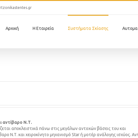
tzonikastentes.gr
Αρχική
Η Εταιρεία
Συστήματα Σκίασης
Αυτομα
ι αντίβαρο Ν.Τ.
ίζεται αποκλειστικά πάνω στις μεγάλων αντο­χών βάσεις του και
αρο Ν.Τ. και χειροκίνητο μηχανισμό Star ή μοτέρ ανάλογης ισχύος. Αν