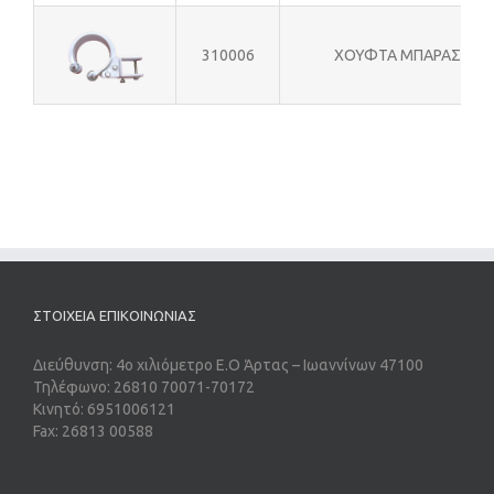
310006
ΧΟΥΦΤΑ ΜΠΑΡΑΣ
ΣΤΟΙΧΕΙΑ ΕΠΙΚΟΙΝΩΝΙΑΣ
Διεύθυνση: 4ο χιλιόμετρο Ε.Ο Άρτας – Ιωαννίνων 47100
Τηλέφωνο: 26810 70071-70172
Κινητό: 6951006121
Fax: 26813 00588